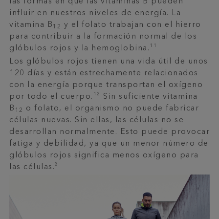
las formas en que las vitaminas B pueden
influir en nuestros niveles de energía. La
vitamina B
y el folato trabajan con el hierro
12
para contribuir a la formación normal de los
11
glóbulos rojos y la hemoglobina.
Los glóbulos rojos tienen una vida útil de unos
120 días y están estrechamente relacionados
con la energía porque transportan el oxígeno
12
por todo el cuerpo.
Sin suficiente vitamina
B
o folato, el organismo no puede fabricar
12
células nuevas. Sin ellas, las células no se
desarrollan normalmente. Esto puede provocar
fatiga y debilidad, ya que un menor número de
glóbulos rojos significa menos oxígeno para
8
las células.