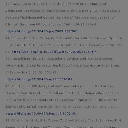
13. Hoey, Leane, J. J. Strain, and Helene McNulty. “Studies of
Biomarker Responses to Intervention with Vitamin B-12: A Systematic
Review of Randomized Controlled Trials.” The American Journal of
Clinical Nutrition 89, no. 6 (June 2009): 1981S-1996S.
https://doi.org/10.3945/ajcn.2009.27230C.
14. Stover, Patrick J. “Vitamin B12 and Older Adults.” Current Opinion
in Clinical Nutrition and Metabolic Care 13, no. 1 (January 2010): 24–
27.
https://doi.org/10.1097/MCO.0b013e328333d157.
15. Finkelstein, Julia L, Alexander J Layden, and Patrick J Stover.
“Vitamin B-12 and Perinatal Health123.” Advances in Nutrition 6, no.
5 (September 5, 2015): 552–63.
https://doi.org/10.3945/an.115.008201.
16. Zinck, John WR, Margaret de Groh, and Amanda J MacFarlane.
“Genetic Modifiers of Folate, Vitamin B-12, and Homocysteine Status
in a Cross-Sectional Study of the Canadian Population.” The American
Journal of Clinical Nutrition 101, no. 6 (June 1, 2015): 1295–1304.
https://doi.org/10.3945/ajcn.115.107219.
17. Gilsing, A. M. J., F. L. Crowe, Z. Lloyd-Wright, T. a. B. Sanders, P. N.
Appleby, N. E. Allen, and T. J. Key. “Serum Concentrations of Vitamin