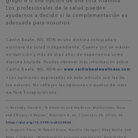
grupo B o una opción de una sola vitamina.
Los profesionales de la salud pueden
ayudarnos a decidir si la complementación es
adecuada para nosotros.
Caitlin Beale, MS, RDN es una dietista colegiada y
escritora de salud independiente. Cuenta con un máster
en nutrición y más de diez años de experiencia como
dietista titulada. Puedes obtener más información sobre
Caitlin Beale, MS, RDN en
www.caitlinbealewellness.com
.
+Las opiniones expresadas en este artículo son las de
los autores. No reflejan las opiniones o puntos de vista
®
de Pure Encapsulations
.
1. Kennedy, David O. “B Vitamins and the Brain: Mechanisms, Dose
and Efficacy—A Review.” Nutrients 8, no. 2 (January 28, 2016): 68.
https://doi.org/10.3390/nu8020068.
2. Depeint, Flore, W. Robert Bruce, Nandita Shangari, Rhea Mehta, and
Peter J. O’Brien. “Mitochondrial Function and Toxicity: Role of the B