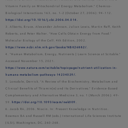
Vitamin Family on Mitochondrial Energy Metabolism.” Chemico-
Biological Interactions 163, no. 1–2 (October 27, 2006): 94–112.
https://doi.org/10.1016/j.cbi.2006.04.014.
3. Alberts, Bruce, Alexander Johnson, Julian Lewis, Martin Raff, Keith
Roberts, and Peter Walter. “How Cells Obtain Energy from Food.”
Molecular Biology of the Cell. 4th Edition, 2002.
https://www.ncbi.nlm.nih.gov/books/NBK26882/.
4. “Human Metabolism, Energy, Nutrients | Learn Science at Scitable.”
Accessed November 15, 2021.
https://www.nature.com/scitable/topicpage/nutrient-utilization-in-
humans-metabolism-pathways-14234029/.
5. Lonsdale, Derrick. “A Review of the Biochemistry, Metabolism and
Clinical Benefits of Thiamin(e) and Its Derivatives.” Evidence-Based
Complementary and Alternative Medicine 3, no. 1 (March 2006): 49–
59.
https://doi.org/10.1093/ecam/nek009.
6. Jacob RA, 2006. Niacin. In: Present Knowledge in Nutrition.
Bowman BA and Russell RM (eds.) International Life Sciences Institute
(ILSI), Washington, DC, 260-268.