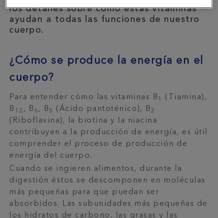
los detalles sobre cómo estas vitaminas
ayudan a todas las funciones de nuestro
cuerpo.
¿Cómo se produce la energía en el
cuerpo?
Para entender cómo las vitaminas B
(Tiamina),
1
B
, B
, B
(Ácido pantoténico), B
12
6
5
2
(Riboflavina), la biotina y la niacina
contribuyen a la producción de energía, es útil
comprender el proceso de producción de
energía del cuerpo.
Cuando se ingieren alimentos, durante la
digestión éstos se descomponen en moléculas
más pequeñas para que puedan ser
absorbidos. Las subunidades más pequeñas de
los hidratos de carbono, las grasas y las