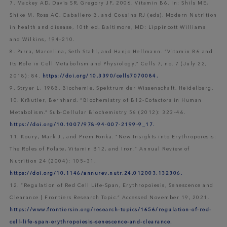
7. Mackey AD, Davis SR, Gregory JF, 2006. Vitamin B6. In: Shils ME,
Shike M, Ross AC, Caballero B, and Cousins RJ (eds). Modern Nutrition
in health and disease, 10th ed. Baltimore, MD: Lippincott Williams
and Wilkins, 194-210.
8. Parra, Marcelina, Seth Stahl, and Hanjo Hellmann. “Vitamin B6 and
Its Role in Cell Metabolism and Physiology.” Cells 7, no. 7 (July 22,
2018): 84.
https://doi.org/10.3390/cells7070084.
9. Stryer L, 1988. Biochemie. Spektrum der Wissenschaft, Heidelberg.
10. Kräutler, Bernhard. “Biochemistry of B12-Cofactors in Human
Metabolism.” Sub-Cellular Biochemistry 56 (2012): 323–46.
https://doi.org/10.1007/978-94-007-2199-9_17.
11. Koury, Mark J., and Prem Ponka. “New Insights into Erythropoiesis:
The Roles of Folate, Vitamin B12, and Iron.” Annual Review of
Nutrition 24 (2004): 105–31.
https://doi.org/10.1146/annurev.nutr.24.012003.132306.
12. “Regulation of Red Cell Life-Span, Erythropoiesis, Senescence and
Clearance | Frontiers Research Topic.” Accessed November 19, 2021.
https://www.frontiersin.org/research-topics/1656/regulation-of-red-
cell-life-span-erythropoiesis-senescence-and-clearance.