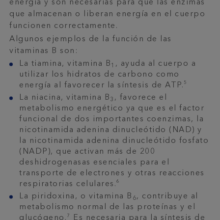
energía y son necesarias para que las enzimas
que almacenan o liberan energía en el cuerpo
funcionen correctamente.
Algunos ejemplos de la función de las
vitaminas B son:
La tiamina, vitamina B
, ayuda al cuerpo a
1
utilizar los hidratos de carbono como
5
energía al favorecer la síntesis de ATP.
La niacina, vitamina B
, favorece el
3
metabolismo energético ya que es el factor
funcional de dos importantes coenzimas, la
nicotinamida adenina dinucleótido (NAD) y
la nicotinamida adenina dinucleótido fosfato
(NADP), que activan más de 200
deshidrogenasas esenciales para el
transporte de electrones y otras reacciones
6
respiratorias celulares.
La piridoxina, o vitamina B
, contribuye al
6
metabolismo normal de las proteínas y el
7
glucógeno.
Es necesaria para la síntesis de