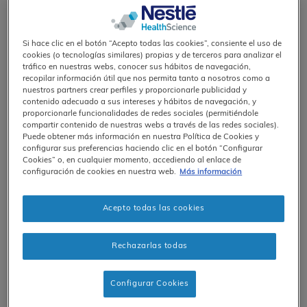
-B
(piridoxina)
6
-B
(biotina)
7
-B
(folato)
9
Si hace clic en el botón “Acepto todas las cookies”, consiente el uso de
-B
(cobalamina)
12
cookies (o tecnologías similares) propias y de terceros para analizar el
tráfico en nuestras webs, conocer sus hábitos de navegación,
Estos micronutrientes desempeñan
recopilar información útil que nos permita tanto a nosotros como a
muchas funciones en nuestro organismo,
nuestros partners crear perfiles y proporcionarle publicidad y
desde contribuir a una función psicológica
contenido adecuado a sus intereses y hábitos de navegación, y
proporcionarle funcionalidades de redes sociales (permitiéndole
normal (B
, B
, Biotina, Tiamina, Niacina,
12
6
compartir contenido de nuestras webs a través de las redes sociales).
Ácido pantoténico, Folato) hasta ayudar
Puede obtener más información en nuestra Política de Cookies y
a la formación de glóbulos rojos (B
, B
,
configurar sus preferencias haciendo clic en el botón “Configurar
12
6
Folato) y a su mantenimiento
Cookies” o, en cualquier momento, accediendo al enlace de
configuración de cookies en nuestra web.
Más información
1
(Riboflavina).
Pero una de sus funciones
más importantes es contribuir al
metabolismo energético normal (B
, B
,
Acepto todas las cookies
12
6
Biotina, Tiamina, Niacina, Ácido
2
pantoténico, Riboflavina).
Rechazarlas todas
Aunque cada una de ellas tiene una
función concreta, todas trabajan juntas
Configurar Cookies
para que todo funcione de la mejor
manera. En este artículo, compartiremos