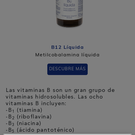
B12 Líquida
Metilcobalamina líquida
DESCUBRE MÁS
Las vitaminas B son un gran grupo de
vitaminas hidrosolubles. Las ocho
vitaminas B incluyen:
-B
(tiamina)
1
-B
(riboflavina)
2
-B
(niacina)
3
-B
(ácido pantoténico)
5