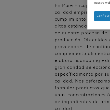
nuestra we
En Pure Encapsulation
calidad empieza con el
Configur
cumplimiento total de 
altos estándares en c
de nuestro proceso de
producción. Obtenidos
proveedores de confia
complemento alimentic
elabora usando ingredi
gran calidad seleccion
específicamente por su
calidad. Nos esforzamo
formular productos qu
unas concentraciones 
de ingredientes de pri
calidad.