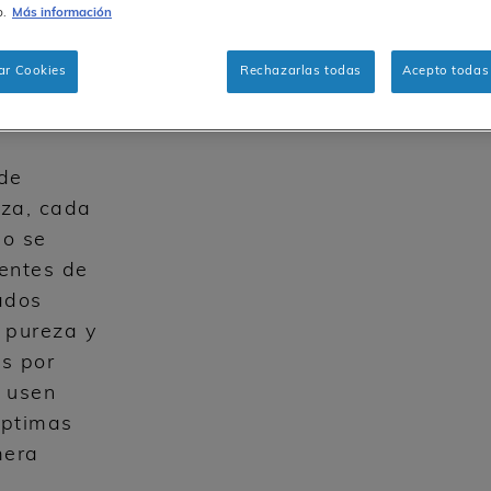
b.
Más información
®
s
, la
ar Cookies
Rechazarlas todas
Acepto todas 
los más
ada paso
 de
nza, cada
io se
entes de
ados
 pureza y
s por
e usen
óptimas
mera