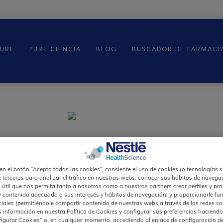
PURE
PURE CIENCIA
BLOG
BUSCADOR DE FARMACI
ad
 en el botón “Acepto todas las cookies”, consiente el uso de cookies (o tecnologías s
e terceros para analizar el tráfico en nuestras webs, conocer sus hábitos de navegac
 útil que nos permita tanto a nosotros como a nuestros partners crear perfiles y pr
ntro
y contenido adecuado a sus intereses y hábitos de navegación, y proporcionarle fu
ciales (permitiéndole compartir contenido de nuestras webs a través de las redes so
 información en nuestra Política de Cookies y configurar sus preferencias haciendo 
igurar Cookies” o, en cualquier momento, accediendo al enlace de configuración d