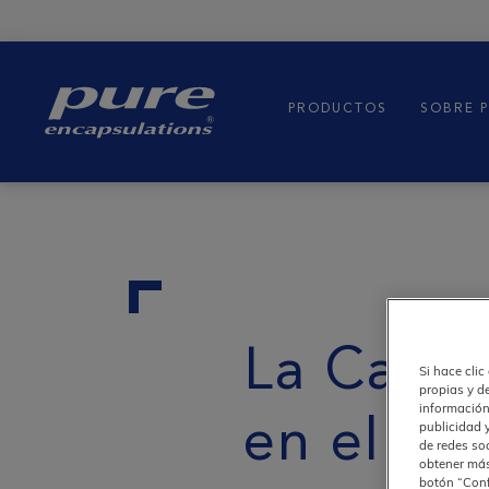
Main
navigation
Pure
PRODUCTOS
SOBRE 
La Calid
Si hace clic
propias y d
información
en el Ce
publicidad 
de redes so
obtener más
botón “Conf