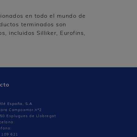
cionados en todo el mundo de
oductos terminados son
 incluidos Silliker, Eurofins,
cto
tlé España, S.A
lara Campoamor,nº2
50 Esplugues de Llobregat
celona
éfono:
 109 621