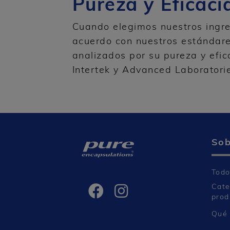
Pureza y Eficac
Cuando elegimos nuestros ingre
acuerdo con nuestros estándare
analizados por su pureza y efica
Intertek y Advanced Laboratori
Sob
Todo
Cate
prod
Qué 