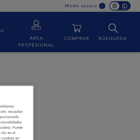
Modo oscuro
i
AS
ÁREA
COMPRAR
BÚSQUEDA
PROFESIONAL
imilares)
ión, recopilar
oporcionarle
ncionalidades
ciales). Puede
clic en el
e cookies en