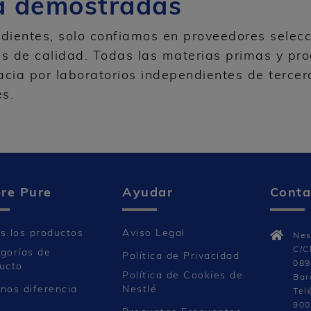
ia demostradas
dientes, solo confiamos en proveedores selec
s de calidad. Todas las materias primas y pr
cia por laboratorios independientes de terceros,
es.
re Pure
Ayudar
Conta
s los productos
Aviso Legal
Nes
C/C
gorías de
Política de Privacidad
089
ucto
Política de Cookies de
Bar
nos diferencia
Nestlé
Tel
900