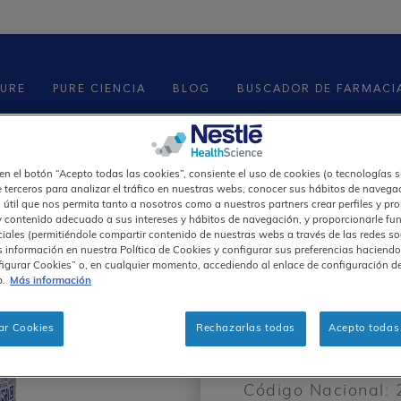
PURE
PURE CIENCIA
BLOG
BUSCADOR DE FARMACI
 en el botón “Acepto todas las cookies”, consiente el uso de cookies (o tecnologías s
e terceros para analizar el tráfico en nuestras webs, conocer sus hábitos de navegac
 útil que nos permita tanto a nosotros como a nuestros partners crear perfiles y pr
y contenido adecuado a sus intereses y hábitos de navegación, y proporcionarle fu
Sistema Co
ciales (permitiéndole compartir contenido de nuestras webs a través de las redes so
 información en nuestra Política de Cookies y configurar sus preferencias haciendo 
igurar Cookies” o, en cualquier momento, accediendo al enlace de configuración d
Soporte In
b.
Más información
Cognitiv
ar Cookies
Rechazarlas todas
Acepto todas 
SKU#:
CA26ES
Código Nacional: