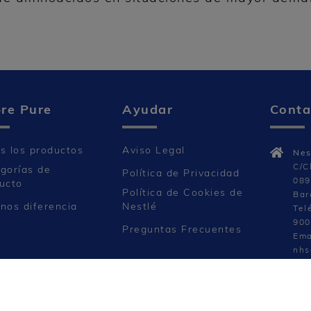
re Pure
Ayudar
Conta
s los productos
Aviso Legal
Nes
C/C
gorías de
Política de Privacidad
089
ucto
Política de Cookies de
Bar
nos diferencia
Nestlé
Tel
900
Preguntas Frecuentes
Ema
nhs