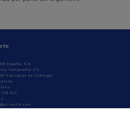
cto
tlé España, S.A
lara Campoamor,nº2
50 Esplugues de Llobregat
celona
éfono:
 109 621
il:
@es.nestle.com