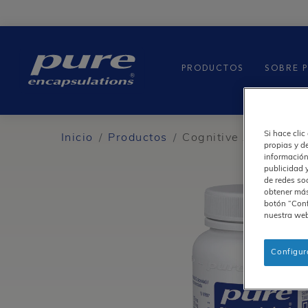
Main
navigation
Pure
PRODUCTOS
SOBRE 
Si hace clic
Inicio
Productos
Cognitive Aminos
propias y d
información
publicidad 
de redes so
obtener más
botón “Conf
nuestra we
Configur