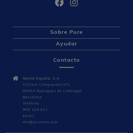
Sobre Pure
Ayudar
Contacto
Nestlé España, S.A
C/Clara Campoamor,nº2
08950 Esplugues de Llobregat
Barcelona
Teléfono:
900 109 621
Email:
nhs@es.nestle.com