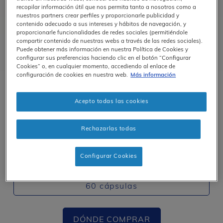
recopilar información útil que nos permita tanto a nosotros como a
nuestros partners crear perfiles y proporcionarle publicidad y
contenido adecuado a sus intereses y hábitos de navegación, y
proporcionarle funcionalidades de redes sociales (permitiéndole
compartir contenido de nuestras webs a través de las redes sociales).
Puede obtener más información en nuestra Política de Cookies y
configurar sus preferencias haciendo clic en el botón “Configurar
Cookies” o, en cualquier momento, accediendo al enlace de
configuración de cookies en nuestra web.
Más información
Belleza
Acepto todas las cookies
SKU#:
P3HH26ES
Código Nacional: 195997.3
Rechazarlas todas
Con biotina y zinc para tu rutina de
belleza
Configurar Cookies
60 cápsulas
DÓNDE COMPRAR