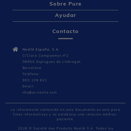
Sobre Pure
Ayudar
Contacto
Nestlé España, S.A
C/Clara Campoamor,nº2
08950 Esplugues de Llobregat
Barcelona
Teléfono:
900 109 621
Email:
nhs@es.nestle.com
La información contenida en este documento es solo para
fines informativos y no establece una relación médico-
paciente.
2026 © Société des Produits Nestlé S.A. Todos los