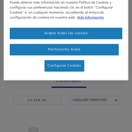
Puede obtener más información en nuestra Política de Cookies y
Hombre
configurar sus preferencias haciendo clic en el botón “Configurar
Cookies” o, en cualquier momento, accediendo al enlace de
configuración de cookies en nuestra web.
Más información
Existen nutrientes que pueden proporcionar
soporte en la salud masculina como el zinc,
Acepto todas las cookies
que ayuda a mantener los niveles de
testosterona normales, o el selenio, que
Rechazarlas todas
contribuye a una espermatogénesis normal.
Configurar Cookies
1
Productos
Encontrados
FILTER BY